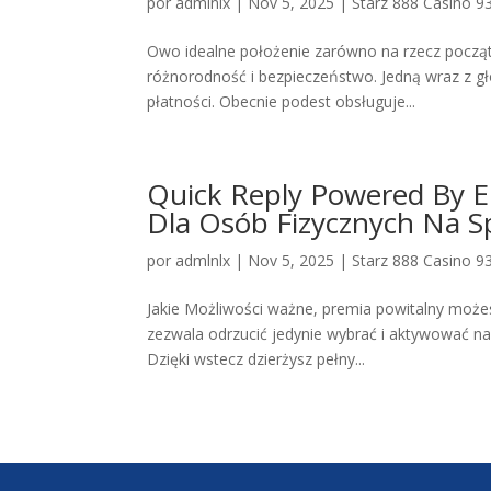
por
admlnlx
|
Nov 5, 2025
|
Starz 888 Casino 9
Owo idealne położenie zarówno na rzecz począt
różnorodność i bezpieczeństwo. Jedną wraz z gł
płatności. Obecnie podest obsługuje...
Quick Reply Powered By 
Dla Osób Fizycznych Na S
por
admlnlx
|
Nov 5, 2025
|
Starz 888 Casino 9
Jakie Możliwości ważne, premia powitalny może
zezwala odrzucić jedynie wybrać i aktywować nag
Dzięki wstecz dzierżysz pełny...