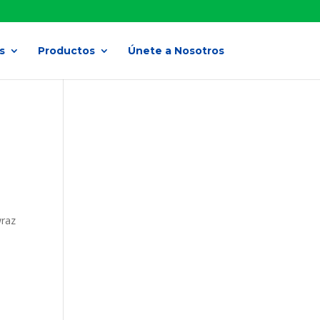
s
Productos
Únete a Nosotros
wraz