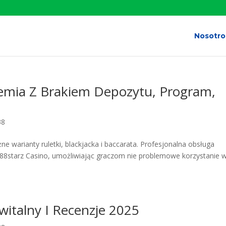
Nosotro
remia Z Brakiem Depozytu, Program,
38
 warianty ruletki, blackjacka i baccarata. Profesjonalna obsługa
888starz Casino, umożliwiając graczom nie problemowe korzystanie 
witalny I Recenzje 2025