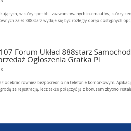
38
kujących, w który sposób i zaawansowanych internautów, którzy cen
ównych zalet 888Starz wydaje się być rozległy obręb dostępnych opcj
E107 Forum Układ 888starz Samochod
przedaż Ogłoszenia Gratka Pl
38
sz odebrać również bezpośrednio na telefonie komórkowym. Aplikac
rodę za rejestrację, lecz także połączyć ją z bonusem zbytnio instal