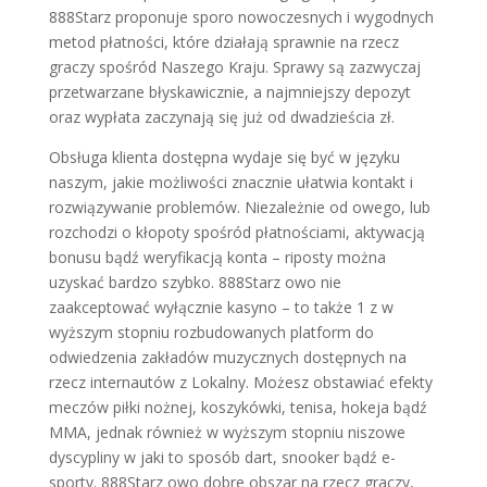
888Starz proponuje sporo nowoczesnych i wygodnych
metod płatności, które działają sprawnie na rzecz
graczy spośród Naszego Kraju. Sprawy są zazwyczaj
przetwarzane błyskawicznie, a najmniejszy depozyt
oraz wypłata zaczynają się już od dwadzieścia zł.
Obsługa klienta dostępna wydaje się być w języku
naszym, jakie możliwości znacznie ułatwia kontakt i
rozwiązywanie problemów. Niezależnie od owego, lub
rozchodzi o kłopoty spośród płatnościami, aktywacją
bonusu bądź weryfikacją konta – riposty można
uzyskać bardzo szybko. 888Starz owo nie
zaakceptować wyłącznie kasyno – to także 1 z w
wyższym stopniu rozbudowanych platform do
odwiedzenia zakładów muzycznych dostępnych na
rzecz internautów z Lokalny. Możesz obstawiać efekty
meczów piłki nożnej, koszykówki, tenisa, hokeja bądź
MMA, jednak również w wyższym stopniu niszowe
dyscypliny w jaki to sposób dart, snooker bądź e-
sporty. 888Starz owo dobre obszar na rzecz graczy,