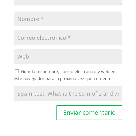
Guarda mi nombre, correo electrónico y web en
este navegador para la próxima vez que comente.