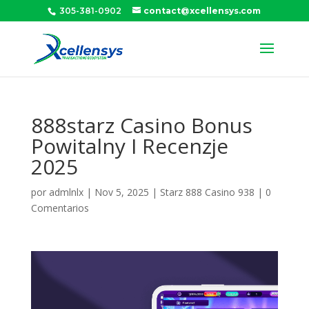
305-381-0902
contact@xcellensys.com
888starz Casino Bonus
Powitalny I Recenzje
2025
por
admlnlx
|
Nov 5, 2025
|
Starz 888 Casino 938
|
0
Comentarios