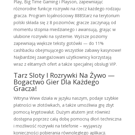
Play, Big Time Gaming i Playson, zapewniając
różnorodne funkcje rozrywki na rzecz każdego rodzaju
gracza. Program lojalnościowy 888Starz na terytorium
polski składa się z 8 poziomów; gracze zaczynają od
momentu stopnia miedzianego i awansują, grając w
ulubione rozrywki na systemie. Wyższe poziomy
zapewniają większe teksty gotówki — do 11%
cashbacku obejmującego wszystkie zabawy kasynowe!
Najbardziej zaangażowani użytkownicy korzystają
wraz z elitarnych ofert a także specjalnej obsługi VIP.
Tarz Sloty I Rozrywki Na Żywo —
Bogactwo Gier Dla Każdego
Gracza!
Witryna Www działa w języku naszym, podaje szybkie
płatności w złotówkach, a także umożliwia grę zbyt
pomocą kryptowalut. Dużym atutem jest również
dostępna poprzez całą dobę pomocną dłoń techniczna
i możliwość rozrywki na telefonie – wyjąwszy
konieczności pobierania równoległego aplikacji.