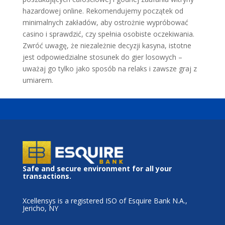
hazardowej online. Rekomendujemy początek od
minimalnych zakładów, aby ostrożnie wypróbować
casino i sprawdzić, czy spełnia osobiste oczekiwania.
Zwróć uwagę, że niezależnie decyzji kasyna, istotne
jest odpowiedzialne stosunek do gier losowych –
uważaj go tylko jako sposób na relaks i zawsze graj z
umiarem.
Safe and secure environment for all your
transactions.
Xcellensys is a registered ISO of Esquire Bank N.A.,
Jericho, NY