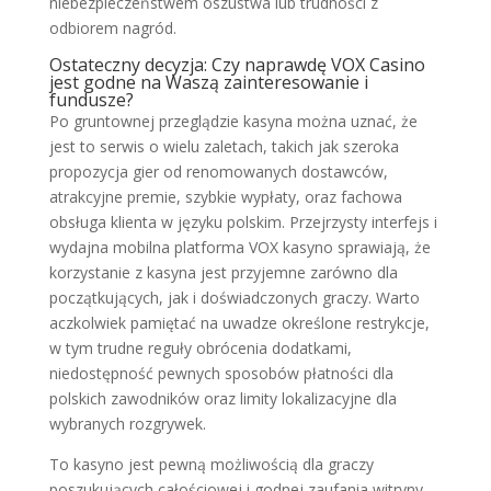
niebezpieczeństwem oszustwa lub trudności z
odbiorem nagród.
Ostateczny decyzja: Czy naprawdę VOX Casino
jest godne na Waszą zainteresowanie i
fundusze?
Po gruntownej przeglądzie kasyna można uznać, że
jest to serwis o wielu zaletach, takich jak szeroka
propozycja gier od renomowanych dostawców,
atrakcyjne premie, szybkie wypłaty, oraz fachowa
obsługa klienta w języku polskim. Przejrzysty interfejs i
wydajna mobilna platforma VOX kasyno sprawiają, że
korzystanie z kasyna jest przyjemne zarówno dla
początkujących, jak i doświadczonych graczy. Warto
aczkolwiek pamiętać na uwadze określone restrykcje,
w tym trudne reguły obrócenia dodatkami,
niedostępność pewnych sposobów płatności dla
polskich zawodników oraz limity lokalizacyjne dla
wybranych rozgrywek.
To kasyno jest pewną możliwością dla graczy
poszukujących całościowej i godnej zaufania witryny