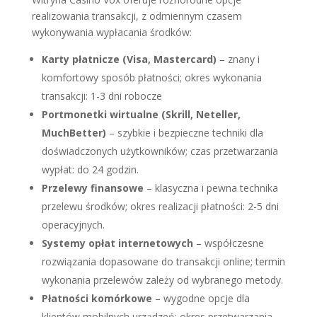
realizowania transakcji, z odmiennym czasem
wykonywania wypłacania środków:
Karty płatnicze (Visa, Mastercard)
– znany i
komfortowy sposób płatności; okres wykonania
transakcji: 1-3 dni robocze
Portmonetki wirtualne (Skrill, Neteller,
MuchBetter)
– szybkie i bezpieczne techniki dla
doświadczonych użytkowników; czas przetwarzania
wypłat: do 24 godzin.
Przelewy finansowe
– klasyczna i pewna technika
przelewu środków; okres realizacji płatności: 2-5 dni
operacyjnych.
Systemy opłat internetowych
– współczesne
rozwiązania dopasowane do transakcji online; termin
wykonania przelewów zależy od wybranego metody.
Płatności komórkowe
– wygodne opcje dla
klientów mobilnych urządzeń; okres przetwarzania