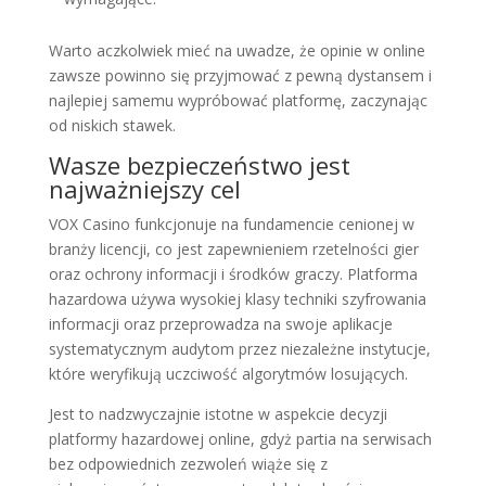
Warto aczkolwiek mieć na uwadze, że opinie w online
zawsze powinno się przyjmować z pewną dystansem i
najlepiej samemu wypróbować platformę, zaczynając
od niskich stawek.
Wasze bezpieczeństwo jest
najważniejszy cel
VOX Casino funkcjonuje na fundamencie cenionej w
branży licencji, co jest zapewnieniem rzetelności gier
oraz ochrony informacji i środków graczy. Platforma
hazardowa używa wysokiej klasy techniki szyfrowania
informacji oraz przeprowadza na swoje aplikacje
systematycznym audytom przez niezależne instytucje,
które weryfikują uczciwość algorytmów losujących.
Jest to nadzwyczajnie istotne w aspekcie decyzji
platformy hazardowej online, gdyż partia na serwisach
bez odpowiednich zezwoleń wiąże się z