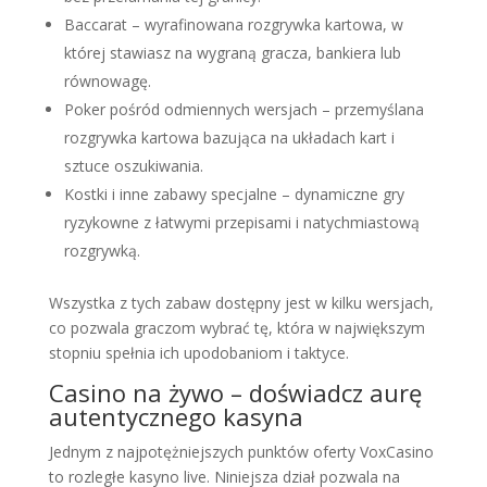
Baccarat – wyrafinowana rozgrywka kartowa, w
której stawiasz na wygraną gracza, bankiera lub
równowagę.
Poker pośród odmiennych wersjach – przemyślana
rozgrywka kartowa bazująca na układach kart i
sztuce oszukiwania.
Kostki i inne zabawy specjalne – dynamiczne gry
ryzykowne z łatwymi przepisami i natychmiastową
rozgrywką.
Wszystka z tych zabaw dostępny jest w kilku wersjach,
co pozwala graczom wybrać tę, która w największym
stopniu spełnia ich upodobaniom i taktyce.
Casino na żywo – doświadcz aurę
autentycznego kasyna
Jednym z najpotężniejszych punktów oferty VoxCasino
to rozległe kasyno live. Niniejsza dział pozwala na