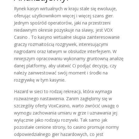
Rynek kasyn wirtualnych w kraju stale się ewoluuje,
oferując użytkownikom więcej i więcej szans gier.
Jednym spośród operatorów, jaki na przestrzeni
niedawnym okresie pozyskuje na sławy, jest VOX
Casino . To kasyno wirtualne skupia zainteresowanie
graczy rozmaitością rozgrywek, interesującymi
nagrodami oraz łatwym w obsłudze interfejsem. W
niniejszym opracowaniu wykonamy gruntowną analizę
danej platformy, aby ułatwić Ci podjąć decyzję, czy
należy zainwestować swój moment i środki na
rozgrywkę w tym kasynie.
Hazard w sieci to rodzaj rekreacji, która wymaga
rozważnego nastawienia. Zanim zagłębimy się w
szczegóły oferty VoxCasino, warto zwrócić uwagę o
wymogu zachowania umiaru w grze i uznawania jej
wyłącznie jako rodzaju rozrywki. Tak samo jak
pozostałe cenione strony, to casino promuje normy
odpowiedzialnego gier hazardowych, co jest