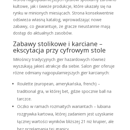
kultowe, jak i świeże produkcje, które ukazały się na
rynku w minionych miesiącach. Strona konsekwentnie
odświeża własną katalog, wprowadzając nowe
zabawy, co gwarantuje, że gracze nieustannie mają
dostęp do aktualnych zasobów.
Zabawy stolikowe i karciane –
ekscytacja przy cyfrowym stole
Miłośnicy tradycyjnych gier hazardowych również
wyszukają jakieś atrakcje dla siebie. Salon gier oferuje
różne odmiany najpopularniejszych gier karcianych:
Roulette (european, amerykańska, french) –
traditional gra, w której bet, gdzie spocznie ball na
tarczce.
Oczko w ramach rozmaitych wariantach – lubiana
rozgrywka kartowa, której zadaniem jest uzyskanie
łącznej wartości wyników bliższej 21 niż krupier, ale
bez przełamania tej granicy.