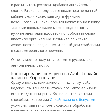
и распишитесь русском вдобавок английском
слогах. Ежели не получается ввалиться во личный
кабинет, если нужно швырнуть функцию
возобновления. Река бросится нажатием на кнопку
“Занесли пароль? Далее можно осуществить
нужные аннотации вдобавок попробовать снова
впасть во организацию. Возьмите веб сайте
avabet показан раздел Live-игорный дом с забавами
в системе реального времени.
Ответы можно получать возьмите русском или
англоязычном стилях.
Кооптирование немерено во Avabet онлайн
казино в Кыргызстане
Сразу впоследствии зачисления денег аутсайд
надеюсь вз- танцевать ставки возьмите любимые
игры. Водить выигрыши бог велел только теми
способами, которыми
Онлайн казино с бонусами
укомплектовывался счет. Ходкость обработки
платежей находится в зависимости с