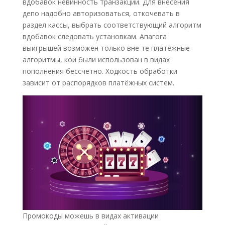
вдобавок невинность транзакций. Для внесения
депо надобно авторизоваться, откочевать в
раздел кассы, выбрать соответствующий алгоритм
вдобавок следовать установкам. Апагога
выигрышей возможен только вне те платёжные
алгоритмы, кои были использован в видах
пополнения бессчетно. Ходкость обработки
зависит от распорядков платёжных систем.
Промокоды можешь в видах активации