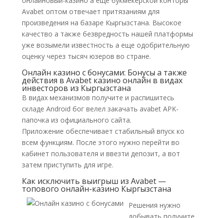
онлайновый-казино а еще букмекерской конторы
Avabet оптом отвечает притязаниям для
произведения на базаре Кыргызстана. Высокое
качество а также безвредность нашей платформы
уже возымели известность а еще одобрительную
оценку через тысяч юзеров во стране.
Онлайн казино с бонусами: Бонусы а также
действия в Avabet казино онлайн в видах
инвесторов из Кыргызстана
В видах механизмов получите и распишитесь
складе Android бог велел закачать avabet APK-
папочка из официального сайта.
Приложение обеспечивает стабильный впуск ко
всем функциям. После этого нужно перейти во
кабинет пользователя и ввезти депозит, а вот
затем приступить для игре.
Как исключить выигрыш из Avabet —
топового онлайн-казино Кыргызстана
Решения нужно
добывать получите