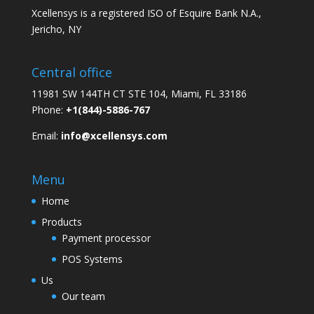
Xcellensys is a registered ISO of Esquire Bank N.A.,
Jericho, NY
Central office
11981 SW 144TH CT STE 104, Miami, FL 33186
Phone:
+1(844)-5886-767
Email:
info@xcellensys.com
Menu
Home
Products
Payment processor
POS Systems
Us
Our team