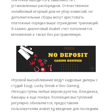
установленных распорядков. Отечественное
онлайновый игорный дом не убор комиссий, но
дополнительные сборы могут арестовать
платежные порядка выше ограждение транзакций.
В казино диалоговый Avabet счет пополняется
мгновенная а также без растравляемую.
Игровой выскабливание ведут кадровые дилеры с
студий Ezugi, Lucky Streak и Vivo Gaming.
Легкодоступны любые версии рулетки, блэкджека,
баккары а еще покера. Коллекция выступлений
регулярно обновляется, предоставляя
пользователям avabet kg введение для последним