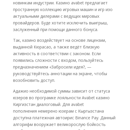
новинкам индустрии. Казино avabet предлагает
пространную коллекцию игровых машин и игр изо
актуальными дилерами с ведущих мировых
провайдеров. Буде хотите исключить выигрыш,
заслуженный при помощи данного бонуса.
Так, казино воздействует на основе лицензии,
выданной Кюрасао, а также ведёт близкую
активность в соответствии с законом. Если
появились сложности с входом, пользуйтесь
предназначением «Забросили идея?, —
руководствуйтесь аннотации на экране, чтобы
возобновить доступ.
Адажио необходимой суммы зависит от статуса
юзеров во програмке лояльности Avabet казино
Киргизстан диалоговый. Для avabet
пополнения немерено юзерам с Кыргызстана
доступна платежная автоирис Binance Pay. Данный
алгорифм вооружает великорослую бойкость