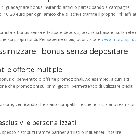
ono di guadagnare bonus invitando amici o partecipando a campagne
10-20 euro per ogni amico che si iscrive tramite il proprio link affilia
umulare bonus senza effettuare depositi, poiché si basano sulla rete 
che sui propri fondi. Per saperne di più, puoi visitare
www.moro-spin.i
simizzare i bonus senza depositare
i e offerte multiple
onus di benvenuto o offerte promozionali. Ad esempio, alcuni siti
one che promozioni sui primi giochi, permettendo di utilizzare crediti
zione, verificando che siano compatibili e che non ci siano restrizion
esclusivi e personalizzati
spesso distribuiti tramite partner affiliati o influencer. Inserire