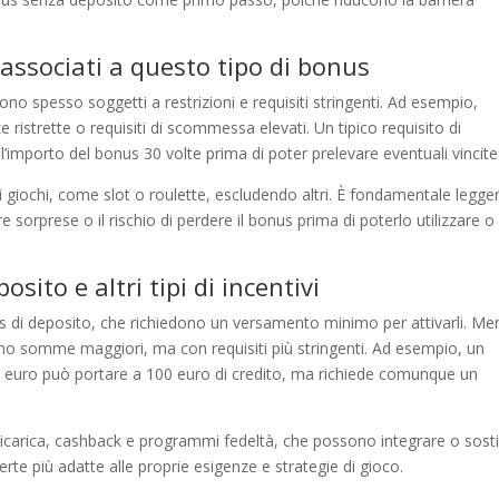
 associati a questo tipo di bonus
no spesso soggetti a restrizioni e requisiti stringenti. Ad esempio,
 ristrette o requisiti di scommessa elevati. Un tipico requisito di
’importo del bonus 30 volte prima di poter prelevare eventuali vincite
ci giochi, come slot o roulette, escludendo altri. È fondamentale legge
e sorprese o il rischio di perdere il bonus prima di poterlo utilizzare o
sito e altri tipi di incentivi
s di deposito, che richiedono un versamento minimo per attivarli. Men
rono somme maggiori, ma con requisiti più stringenti. Ad esempio, un
0 euro può portare a 100 euro di credito, ma richiede comunque un
 ricarica, cashback e programmi fedeltà, che possono integrare o sosti
erte più adatte alle proprie esigenze e strategie di gioco.