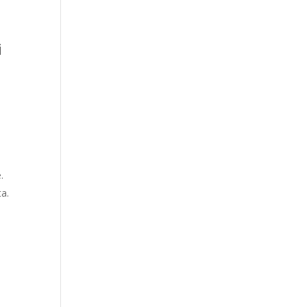
i
.
ta.