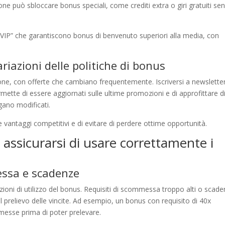
one può sbloccare bonus speciali, come crediti extra o giri gratuiti se
“VIP” che garantiscono bonus di benvenuto superiori alla media, con
iazioni delle politiche di bonus
ione, con offerte che cambiano frequentemente. Iscriversi a newsletter
mette di essere aggiornati sulle ultime promozioni e di approfittare d
ano modificati.
vantaggi competitivi e di evitare di perdere ottime opportunità.
 assicurarsi di usare correttamente i
messa e scadenze
ioni di utilizzo del bonus. Requisiti di scommessa troppo alti o scad
 prelievo delle vincite. Ad esempio, un bonus con requisito di 40x
esse prima di poter prelevare.