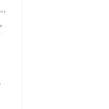
to e
di
t
.
i