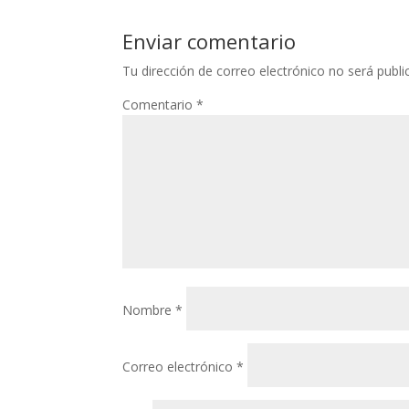
Enviar comentario
Tu dirección de correo electrónico no será publi
Comentario
*
Nombre
*
Correo electrónico
*