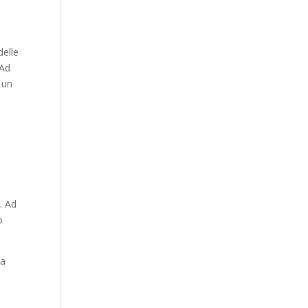
delle
 Ad
 un
. Ad
o
za