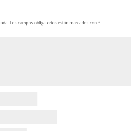
cada.
Los campos obligatorios están marcados con
*