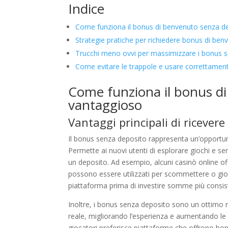
Indice
Come funziona il bonus di benvenuto senza d
Strategie pratiche per richiedere bonus di be
Trucchi meno ovvi per massimizzare i bonus 
Come evitare le trappole e usare correttamen
Come funziona il bonus di
vantaggioso
Vantaggi principali di ricever
Il bonus senza deposito rappresenta un’opportunit
Permette ai nuovi utenti di esplorare giochi e s
un deposito. Ad esempio, alcuni casinò online o
possono essere utilizzati per scommettere o gioca
piattaforma prima di investire somme più consist
Inoltre, i bonus senza deposito sono un ottimo 
reale, migliorando l’esperienza e aumentando le po
giocatori preferisce piattaforme che offrono bo