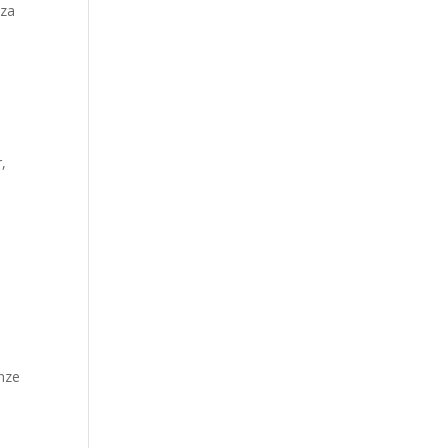
nza
,
i
enze