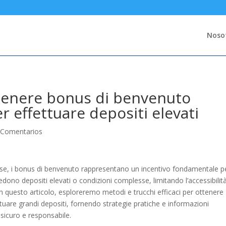
Noso
ttenere bonus di benvenuto
 effettuare depositi elevati
 Comentarios
se, i bonus di benvenuto rappresentano un incentivo fondamentale p
hiedono depositi elevati o condizioni complesse, limitando l’accessibilit
 In questo articolo, esploreremo metodi e trucchi efficaci per ottenere
uare grandi depositi, fornendo strategie pratiche e informazioni
sicuro e responsabile.