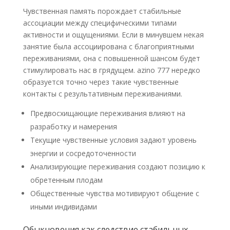
Чувственная память порождает стабильные
ассоциации между специфическими типами
активности и ощущениями. Если в минувшем некая
занятие была ассоциирована с благоприятными
переживаниями, она с повышенной шансом будет
стимулировать нас в грядущем. azino 777 нередко
образуется точно через такие чувственные
контакты с результативным переживаниями.
Предвосхищающие переживания влияют на
разработку и намерения
Текущие чувственные условия задают уровень
энергии и сосредоточенности
Анализирующие переживания создают позицию к
обретенным плодам
Общественные чувства мотивируют общение с
иными индивидами
Обыкновения как следствие стабильных