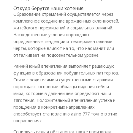
Откуда берутся наши хотения
Образование стремлений осуществляется через
комплексное соединение врожденных склонностей,
житейского переживаний и социальных влияний.
Наследственные условия порождают
определенные тенденции и темпераментальные
черты, которые влияют на то, что нас манит или
отталкивает на подсознательном уровне.
Ранний юный впечатления выполняет решающую
функцию в образовании побудительных паттернов.
Связи с родителями и существенными старшими
порождают основные образцы видения себя и
мира, которые в дальнейшем определяют наши
тяготения. Положительный впечатления успеха и
поощрения в конкретных направлениях
способствует становлению azino 777 точно в этих
направлениях.
Социокультурная обстановка также производит