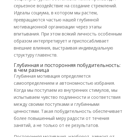
серьезное воздействие на создание стремлений.
Идеалы социума, в котором мы растем,
превращаются частью нашей глубинной
мотивационной организации через этапы
впитывания. При этом всякий личность особенным
образом интерпретирует и приспосабливает
внешние влияния, выстраивая индивидуальную
структуру главенств.
Глубинная и посторонняя побудительность:
в чем разница
Глубинная мотивация определяется
самоопределением и автономностью избрания.
Когда мы поступаем из внутренних стимулов, мы
испытываем чувство подлинности и соответствия
между своими поступками и глубинными
ценностями. Такая побудительность обеспечивает
более повышенный меру радости от течения
занятий, а не только от ее результатов.
Посторонняя мотивация, наоборот, зависит от