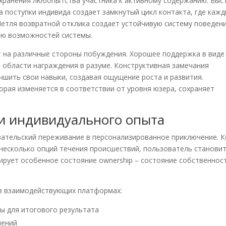
охранения любопытства участника к активному содержанию. Быс
 поступки индивида создает замкнутый цикл контакта, где каж
етля возвратной отклика создает устойчивую систему поведени
ю возможностей системы.
т на различные стороны побуждения. Хорошее поддержка в виде
т области награждения в разуме. Конструктивная замечания
учшить свои навыки, создавая ощущение роста и развития.
рая изменяется в соответствии от уровня юзера, сохраняет
и индивидуального опыта
ательский переживание в персонализированное приключение. К
несколько опций течения происшествий, пользователь станови
ирует особенное состояние ownership – состояние собственнос
в взаимодействующих платформах:
ы для итогового результата
лений