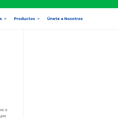
s
Productos
Únete a Nosotros
ию в
ющим