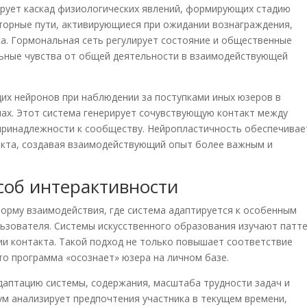
ирует каскад физиологических явлений, формирующих стадию
торные пути, активирующиеся при ожидании вознаграждения,
а. Гормональная сеть регулирует состояние и общественные
ьные чувства от общей деятельности в взаимодействующей
х нейронов при наблюдении за поступками иных юзеров в
х. Этот система генерирует сочувствующую контакт между
принадлежности к сообществу. Нейропластичность обеспечивае
екта, создавая взаимодействующий опыт более важным и
соб интерактивности
орму взаимодействия, где система адаптируется к особенным
ьзователя. Системы искусственного образования изучают патт
ии контакта. Такой подход не только повышает соответствие
то программа «осознает» юзера на личном базе.
даптацию системы, содержания, масштаба трудности задач и
м анализирует предпочтения участника в текущем времени,