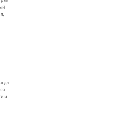
трая
дый
я,
огда
тся
ти и