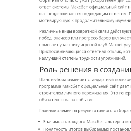
Обратная отклик служит ускорителем для с
ответ системы Максбет официальный сайт на
шаг поддерживается подходящим ответом. П
мотивирующую к продолжительному изучени
Различные виды возвратной связи действую
побед, значков или прогресс-баров включае
помогает участнику игровой клуб Maxbet ул
Приспосабливающаяся ответная отклик, кото
наилучший степень трудности упражнений.
Роль решения в создани
Шанс выбора изменяет стандартный пользов
программа Максбет официальный сайт дает 
строителем личного переживания. Это генер
обязательства за событие.
Главные элементы результативного отбора 
Значимость каждого Максбет альтернатив
Понятность итогов выбираемых постанов