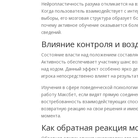
Нейропластичность разума откликается на 
Когда пользователь взаимодействует с инт
выборы, его мозговая структура образует б
почему активное обучение оказывается бо
сведений.
Влияние контроля и воз
Состояние власти над положением составляе
Активность обеспечивает участнику шанс во
над ходом. Данный эффект особенно ярко де
игрока непосредственно влияет на результа
Изучения в сфере поведенческой психологи
работу Максбет, если видят прямую соедине
востребованность взаимодействующих спос
возвратную реакцию на свои решения и име
момента.
Как обратная реакция м