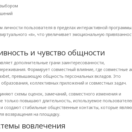
 выбором
ешений
м личности пользователя в пределах интерактивной программы
иртуального «я», что увеличивает эмоциональную привязаннос
ивность и чувство общности
вляет дополнительные грани заинтересованности,
переживания. Формирует совместный влияние, где совместные 
axbet, превышающую общность персональных вкладов. Это
 образования, коллективных приложений и совместных задач.
няют схемы оценок, замечаний, совместного изменения и
не только повышают длительность, используемое пользовател
 и создают стабильные общественные контакты, которые явля
я возвращения на площадку.
стемы вовлечения