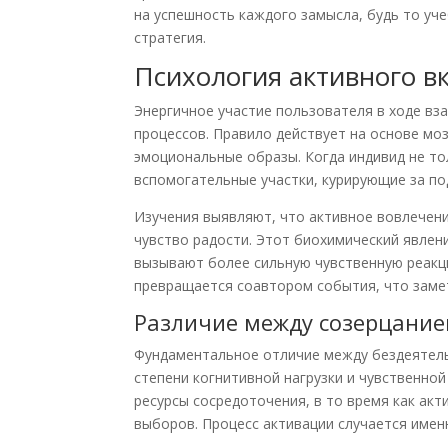
на успешность каждого замысла, будь то у
стратегия.
Психология активного 
Энергичное участие пользователя в ходе вз
процессов. Правило действует на основе мо
эмоциональные образы. Когда индивид не тол
вспомогательные участки, курирующие за по
Изучения выявляют, что активное вовлечени
чувство радости. Этот биохимический явлен
вызывают более сильную чувственную реак
превращается соавтором события, что заме
Различие между созерцание
Фундаментальное отличие между бездеятел
степени когнитивной нагрузки и чувственно
ресурсы сосредоточения, в то время как ак
выборов. Процесс активации случается имен