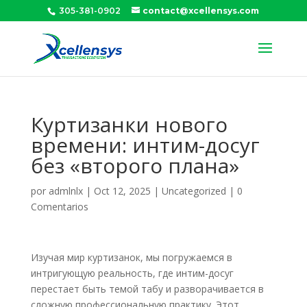
305-381-0902
contact@xcellensys.com
Куртизанки нового
времени: интим-досуг
без «второго плана»
por
admlnlx
|
Oct 12, 2025
|
Uncategorized
|
0
Comentarios
Изучая мир куртизанок, мы погружаемся в
интригующую реальность, где интим-досуг
перестает быть темой табу и разворачивается в
сложную профессиональную практику. Этот