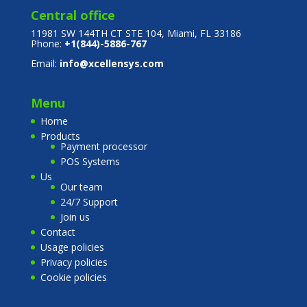
Central office
11981 SW 144TH CT STE 104, Miami, FL 33186
Phone:
+1(844)-5886-767
Email:
info@xcellensys.com
Menu
Home
Products
Payment processor
POS Systems
Us
Our team
24/7 Support
Join us
Contact
Usage policies
Privacy policies
Cookie policies