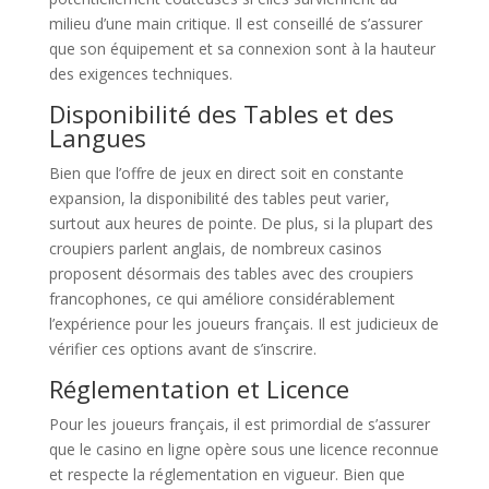
milieu d’une main critique. Il est conseillé de s’assurer
que son équipement et sa connexion sont à la hauteur
des exigences techniques.
Disponibilité des Tables et des
Langues
Bien que l’offre de jeux en direct soit en constante
expansion, la disponibilité des tables peut varier,
surtout aux heures de pointe. De plus, si la plupart des
croupiers parlent anglais, de nombreux casinos
proposent désormais des tables avec des croupiers
francophones, ce qui améliore considérablement
l’expérience pour les joueurs français. Il est judicieux de
vérifier ces options avant de s’inscrire.
Réglementation et Licence
Pour les joueurs français, il est primordial de s’assurer
que le casino en ligne opère sous une licence reconnue
et respecte la réglementation en vigueur. Bien que