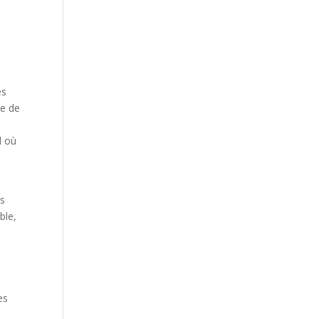
es
ie de
d où
es
ble,
es