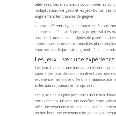
télévisées. Les machines à sous modernes sont do
multiplicateurs de gains et les jeux bonus. Ces f
augmentent les chances de gagner.
Il existe différents types de machines à sous, 
les machines à sous à jackpot progressif. Les m
proposent que quelques lignes de paiement. Les 
sophistiqués et des fonctionnalités plus complex
énormes, car le jackpot augmente à chaque mise
Les jeux Live : une expérienc
Les jeux Live sont une innovation récente qui a r
jouer à des jeux de casino en direct avec des cro
expérience immersive offre une ambiance plus réa
et les autres joueurs en temps réel.
Les jeux Live les plus populaires incluent le blac
temps réel en utilisant une interface conviviale e
offre une expérience visuelle de qualité supérieu
recherchent une expérience de jeu plus authentiq