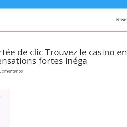
Noso
tée de clic Trouvez le casino e
ensations fortes inéga
 Comentarios
e