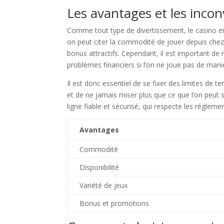
Les avantages et les incon
Comme tout type de divertissement, le casino en
on peut citer la commodité de jouer depuis chez s
bonus attractifs. Cependant, il est important de
problèmes financiers si l’on ne joue pas de mani
Il est donc essentiel de se fixer des limites de t
et de ne jamais miser plus que ce que l’on peut 
ligne fiable et sécurisé, qui respecte les régle
Avantages
Commodité
Disponibilité
Variété de jeux
Bonus et promotions