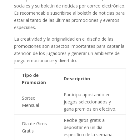
sociales y su boletín de noticias por correo electrónico.
Es recomendable suscribirse al boletín de noticias para
estar al tanto de las últimas promociones y eventos
especiales.
La creatividad y la originalidad en el diseño de las
promociones son aspectos importantes para captar la
atención de los jugadores y generar un ambiente de
juego emocionante y divertido.
Tipo de
Descripción
Promoción
Participa apostando en
Sorteo
juegos seleccionados y
Mensual
gana premios en efectivo.
Recibe giros gratis al
Día de Giros
depositar en un día
Gratis
específico de la semana.