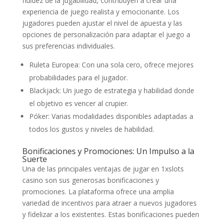
fluidez de la jugabilidad, contribuyen a crear una
experiencia de juego realista y emocionante. Los
jugadores pueden ajustar el nivel de apuesta y las
opciones de personalización para adaptar el juego a
sus preferencias individuales.
Ruleta Europea: Con una sola cero, ofrece mejores
probabilidades para el jugador.
Blackjack: Un juego de estrategia y habilidad donde
el objetivo es vencer al crupier.
Póker: Varias modalidades disponibles adaptadas a
todos los gustos y niveles de habilidad.
Bonificaciones y Promociones: Un Impulso a la
Suerte
Una de las principales ventajas de jugar en 1xslots
casino son sus generosas bonificaciones y
promociones. La plataforma ofrece una amplia
variedad de incentivos para atraer a nuevos jugadores
y fidelizar a los existentes. Estas bonificaciones pueden