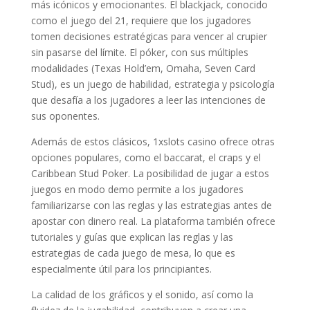
más icónicos y emocionantes. El blackjack, conocido
como el juego del 21, requiere que los jugadores
tomen decisiones estratégicas para vencer al crupier
sin pasarse del límite. El póker, con sus múltiples
modalidades (Texas Hold’em, Omaha, Seven Card
Stud), es un juego de habilidad, estrategia y psicología
que desafía a los jugadores a leer las intenciones de
sus oponentes.
Además de estos clásicos, 1xslots casino ofrece otras
opciones populares, como el baccarat, el craps y el
Caribbean Stud Poker. La posibilidad de jugar a estos
juegos en modo demo permite a los jugadores
familiarizarse con las reglas y las estrategias antes de
apostar con dinero real. La plataforma también ofrece
tutoriales y guías que explican las reglas y las
estrategias de cada juego de mesa, lo que es
especialmente útil para los principiantes.
La calidad de los gráficos y el sonido, así como la