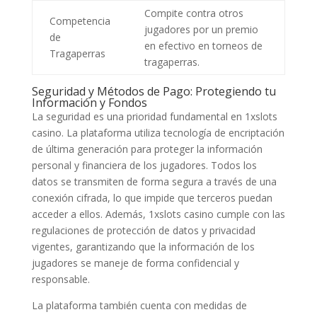
Compite contra otros
Competencia
jugadores por un premio
de
en efectivo en torneos de
Tragaperras
tragaperras.
Seguridad y Métodos de Pago: Protegiendo tu
Información y Fondos
La seguridad es una prioridad fundamental en 1xslots
casino. La plataforma utiliza tecnología de encriptación
de última generación para proteger la información
personal y financiera de los jugadores. Todos los
datos se transmiten de forma segura a través de una
conexión cifrada, lo que impide que terceros puedan
acceder a ellos. Además, 1xslots casino cumple con las
regulaciones de protección de datos y privacidad
vigentes, garantizando que la información de los
jugadores se maneje de forma confidencial y
responsable.
La plataforma también cuenta con medidas de