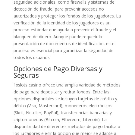
seguridad adicionales, como firewalls y sistemas de
detección de fraude, para prevenir accesos no
autorizados y proteger los fondos de los jugadores. La
verificación de la identidad de los jugadores es un
proceso estándar que ayuda a prevenir el fraude y el
blanqueo de dinero. Aunque puede requerir la
presentación de documentos de identificación, este
proceso es esencial para garantizar la seguridad de
todos los usuarios.
Opciones de Pago Diversas y
Seguras
1xslots casino ofrece una amplia variedad de métodos
de pago para depositar y retirar fondos. Entre las
opciones disponibles se incluyen tarjetas de crédito y
débito (Visa, Mastercard), monederos electrónicos
(Skrill, Neteller, PayPal), transferencias bancarias y
criptomonedas (Bitcoin, Ethereum, Litecoin). La
disponibilidad de diferentes métodos de pago facilita a
los jugadores elegir la opción que mejor se adapte a