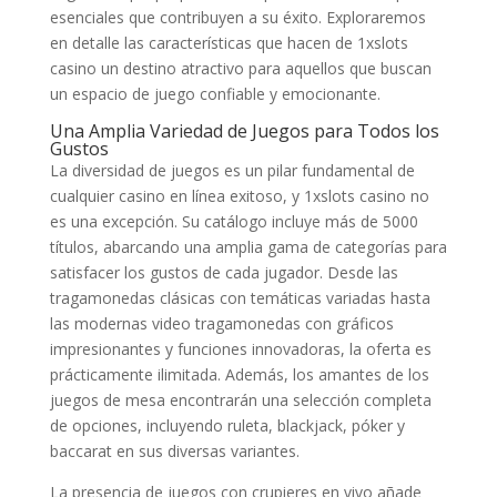
esenciales que contribuyen a su éxito. Exploraremos
en detalle las características que hacen de 1xslots
casino un destino atractivo para aquellos que buscan
un espacio de juego confiable y emocionante.
Una Amplia Variedad de Juegos para Todos los
Gustos
La diversidad de juegos es un pilar fundamental de
cualquier casino en línea exitoso, y 1xslots casino no
es una excepción. Su catálogo incluye más de 5000
títulos, abarcando una amplia gama de categorías para
satisfacer los gustos de cada jugador. Desde las
tragamonedas clásicas con temáticas variadas hasta
las modernas video tragamonedas con gráficos
impresionantes y funciones innovadoras, la oferta es
prácticamente ilimitada. Además, los amantes de los
juegos de mesa encontrarán una selección completa
de opciones, incluyendo ruleta, blackjack, póker y
baccarat en sus diversas variantes.
La presencia de juegos con crupieres en vivo añade