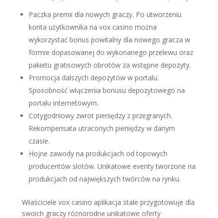
Paczka premii dla nowych graczy. Po utworzeniu
konta użytkownika na vox casino można
wykorzystać bonus powitalny dla nowego gracza w
formie dopasowanej do wykonanego przelewu oraz
pakietu gratisowych obrotów za wstępne depozyty.
Promocja dalszych depozytów w portalu.
Sposobność włączenia bonusu depozytowego na
portalu internetowym.
Cotygodniowy zwrot pieniędzy z przegranych.
Rekompensata utraconych pieniędzy w danym
czasie.
Hojne zawody na produkcjach od topowych
producentów slotów. Unikatowe eventy tworzone na
produkcjach od największych twórców na rynku.
Właściciele vox casino aplikacja stale przygotowuje dla
swoich graczy różnorodne unikatowe oferty