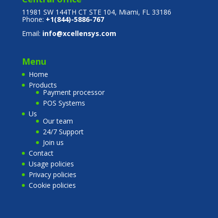
11981 SW 144TH CT STE 104, Miami, FL 33186
Phone:
+1(844)-5886-767
Email:
info@xcellensys.com
Menu
Home
Products
Payment processor
POS Systems
Us
Our team
24/7 Support
Join us
Contact
Usage policies
Privacy policies
Cookie policies