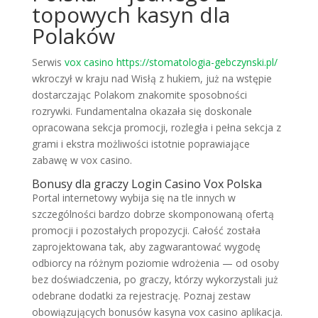
topowych kasyn dla
Polaków
Serwis
vox casino https://stomatologia-gebczynski.pl/
wkroczył w kraju nad Wisłą z hukiem, już na wstępie
dostarczając Polakom znakomite sposobności
rozrywki. Fundamentalna okazała się doskonale
opracowana sekcja promocji, rozległa i pełna sekcja z
grami i ekstra możliwości istotnie poprawiające
zabawę w vox casino.
Bonusy dla graczy Login Casino Vox Polska
Portal internetowy wybija się na tle innych w
szczególności bardzo dobrze skomponowaną ofertą
promocji i pozostałych propozycji. Całość została
zaprojektowana tak, aby zagwarantować wygodę
odbiorcy na różnym poziomie wdrożenia — od osoby
bez doświadczenia, po graczy, którzy wykorzystali już
odebrane dodatki za rejestrację. Poznaj zestaw
obowiązujących bonusów kasyna vox casino aplikacja.