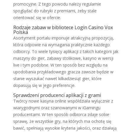
promocyjne. Z tego powodu należy regularnie
spoglądać do rubryki z premiami, żeby stale
orientować się w ofercie.
Rodzaje zabaw w bibliotece Login Casino Vox
Polska
Asortyment portalu imponuje atrakcyjną propozycją,
która odpowie na wymagania praktycznie każdego
odbiorcy. To wiele tysięcy aplikacji z takich kategorii jak
maszyny do gier, zabawy stolikowe, kasyno w wersji
live i tym podobne. W ten sposób bez względu na
upodobania przykładowego gracza zawsze będzie w
stanie wyszukać nawet kilkadziesiąt gier, które
dopasują się w jego preferencje.
Sprawdzeni producenci aplikacji z grami
Twórcy nowe kasyna online współdziała wyłącznie z
wiarygodnymi oraz szanowanymi w iGamingu
producentami. W ten sposób odbiorca zdaje sobie
sprawę, że wszystkie gry, na których ma ochotę się
bawić, spełniają wysokie kryteria jakości, oraz działają