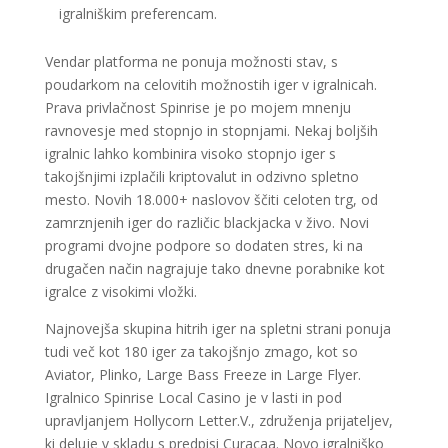
igralniškim preferencam.
Vendar platforma ne ponuja možnosti stav, s
poudarkom na celovitih možnostih iger v igralnicah.
Prava privlačnost Spinrise je po mojem mnenju
ravnovesje med stopnjo in stopnjami. Nekaj ​​boljših
igralnic lahko kombinira visoko stopnjo iger s
takojšnjimi izplačili kriptovalut in odzivno spletno
mesto. Novih 18.000+ naslovov ščiti celoten trg, od
zamrznjenih iger do različic blackjacka v živo. Novi
programi dvojne podpore so dodaten stres, ki na
drugačen način nagrajuje tako dnevne porabnike kot
igralce z visokimi vložki.
Najnovejša skupina hitrih iger na spletni strani ponuja
tudi več kot 180 iger za takojšnjo zmago, kot so
Aviator, Plinko, Large Bass Freeze in Large Flyer.
Igralnico Spinrise Local Casino je v lasti in pod
upravljanjem Hollycorn Letter.V., združenja prijateljev,
ki deluje v skladu s predpisi Curaçaa. Novo igralniško