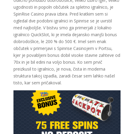
odlično ponudbo dobrodošlice, veliko izbiro iger, veliko
ugodnosti in popoln občutek za spletno igralnico, je
SpinRise Casino prava izbira. Pred kratkim sem si
ogledal dve podobni igralnici in Spinrise se je uvrstil
med najboljše. V bistvu smo ga primerjali z lokalno
igralnico QuickSlot, ki je imela dejansko manjši bonus
dobrodošlice, le 200 % do 500 €. Imel sem enak
občutek v primerjavi s Spinrise Casinojem v Portsu,
kjer je povabljeni bonus dobil visoke stavne zahteve od
70x in je bil edini na voljo bonus. Ko sem prvič
preizkusil to igralnico, je nova, čista in moderna
struktura takoj izpadla, zaradi česar sem lahko našel
tisto, kar sem pričakoval.