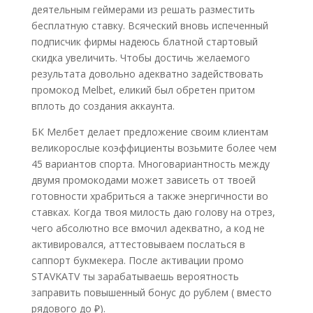
деятельным геймерами из решать разместить
бесплатную ставку. Всяческий вновь испеченный
подписчик фирмы надеюсь блатной стартовый
скидка увеличить. Чтобы достичь желаемого
результата довольно адекватно задействовать
промокод Melbet, еликий был обретен притом
вплоть до создания аккаунта.
БК Мелбет делает предложение своим клиентам
великорослые коэффициенты возьмите более чем
45 вариантов спорта. Многовариантность между
двумя промокодами может зависеть от твоей
готовности храбриться а также энергичности во
ставках. Когда твоя милость даю голову на отрез,
чего абсолютно все вмочил адекватно, а код не
активировался, аттестовываем послаться в
саппорт букмекера. После активации промо
STAVKATV ты зарабатываешь вероятность
заправить повышенный бонус до рублем ( вместо
рядового до ₽).