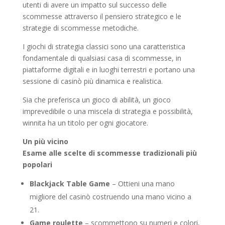
utenti di avere un impatto sul successo delle
scommesse attraverso il pensiero strategico e le
strategie di scommesse metodiche.
I giochi di strategia classici sono una caratteristica
fondamentale di qualsiasi casa di scommesse, in
piattaforme digitali e in luoghi terrestri e portano una
sessione di casinò più dinamica e realistica.
Sia che preferisca un gioco di abilità, un gioco
imprevedibile o una miscela di strategia e possibilità,
winnita ha un titolo per ogni giocatore.
Un più vicino
Esame alle scelte di scommesse tradizionali più
popolari
Blackjack Table Game
– Ottieni una mano
migliore del casinò costruendo una mano vicino a
21.
Game roulette
– scommettono su numeri e colori,