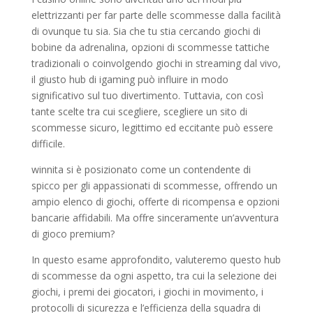
elettrizzanti per far parte delle scommesse dalla facilità
di ovunque tu sia. Sia che tu stia cercando giochi di
bobine da adrenalina, opzioni di scommesse tattiche
tradizionali o coinvolgendo giochi in streaming dal vivo,
il giusto hub di igaming può influire in modo
significativo sul tuo divertimento. Tuttavia, con così
tante scelte tra cui scegliere, scegliere un sito di
scommesse sicuro, legittimo ed eccitante può essere
difficile.
winnita si è posizionato come un contendente di
spicco per gli appassionati di scommesse, offrendo un
ampio elenco di giochi, offerte di ricompensa e opzioni
bancarie affidabili. Ma offre sinceramente un’avventura
di gioco premium?
In questo esame approfondito, valuteremo questo hub
di scommesse da ogni aspetto, tra cui la selezione dei
giochi, i premi dei giocatori, i giochi in movimento, i
protocolli di sicurezza e l’efficienza della squadra di