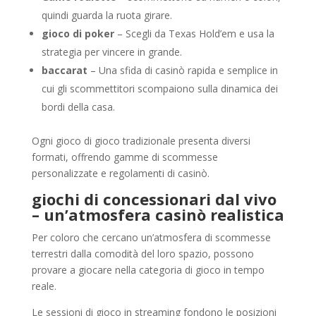
quindi guarda la ruota girare.
gioco di poker
– Scegli da Texas Hold’em e usa la
strategia per vincere in grande.
baccarat
– Una sfida di casinò rapida e semplice in
cui gli scommettitori scompaiono sulla dinamica dei
bordi della casa.
Ogni gioco di gioco tradizionale presenta diversi
formati, offrendo gamme di scommesse
personalizzate e regolamenti di casinò.
giochi di concessionari dal vivo
– un’atmosfera casinò realistica
Per coloro che cercano un’atmosfera di scommesse
terrestri dalla comodità del loro spazio, possono
provare a giocare nella categoria di gioco in tempo
reale.
Le sessioni di gioco in streaming fondono le posizioni