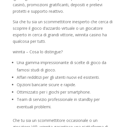
casinò, promozioni gratificanti, depositi e prelievi
protetti e supporto reattivo.
Sia che tu sia un scommettitore inesperto che cerca di
scoprire il gioco d’azzardo virtuale o un giocatore
esperto in cerca di grandi vittorie, winnita casino ha
qualcosa per tutti.
winnta – Cosa lo distingue?
Una gamma impressionante di scelte di gioco da
famosi studi di gioco.
Affari redditizi per gli utenti nuovi ed esistenti.
Opzioni bancarie sicure e rapide.
Ottimizzato per i giochi per smartphone.
Team di servizio professionale in standby per
eventuali problemi.
Che tu sia un scommettitore occasionale o un
giocatore VIP, winnita garantisce una piattaforma di