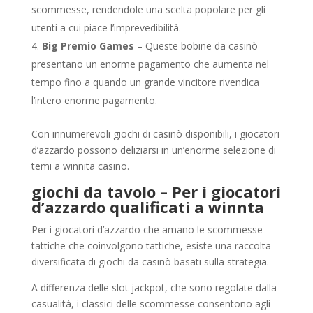
scommesse, rendendole una scelta popolare per gli
utenti a cui piace l’imprevedibilità.
Big Premio Games
– Queste bobine da casinò
presentano un enorme pagamento che aumenta nel
tempo fino a quando un grande vincitore rivendica
l’intero enorme pagamento.
Con innumerevoli giochi di casinò disponibili, i giocatori
d’azzardo possono deliziarsi in un’enorme selezione di
temi a winnita casino.
giochi da tavolo – Per i giocatori
d’azzardo qualificati a winnta
Per i giocatori d’azzardo che amano le scommesse
tattiche che coinvolgono tattiche, esiste una raccolta
diversificata di giochi da casinò basati sulla strategia.
A differenza delle slot jackpot, che sono regolate dalla
casualità, i classici delle scommesse consentono agli