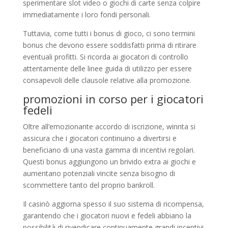
sperimentare slot video o giochi di carte senza colpire
immediatamente i loro fondi personali.
Tuttavia, come tutti i bonus di gioco, ci sono termini
bonus che devono essere soddisfatti prima di ritirare
eventuali profitti. Si ricorda ai giocatori di controllo
attentamente delle linee guida di utilizzo per essere
consapevoli delle clausole relative alla promozione.
promozioni in corso per i giocatori
fedeli
Oltre all’emozionante accordo di iscrizione, winnta si
assicura che i giocatori continuino a divertirsi e
beneficiano di una vasta gamma di incentivi regolari.
Questi bonus aggiungono un brivido extra ai giochi e
aumentano potenziali vincite senza bisogno di
scommettere tanto del proprio bankroll.
Il casinò aggiorna spesso il suo sistema di ricompensa,
garantendo che i giocatori nuovi e fedeli abbiano la
possibilità di rivendicare continuamente grandi incentivi.