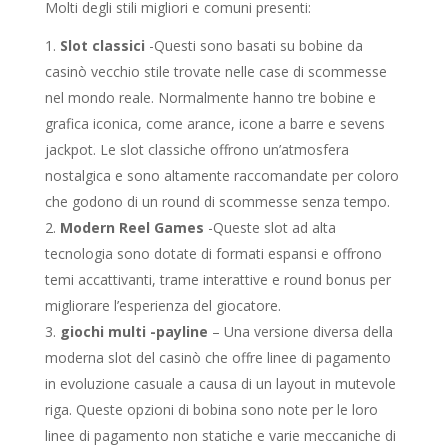
Molti degli stili migliori e comuni presenti:
Slot classici
-Questi sono basati su bobine da
casinò vecchio stile trovate nelle case di scommesse
nel mondo reale. Normalmente hanno tre bobine e
grafica iconica, come arance, icone a barre e sevens
jackpot. Le slot classiche offrono un’atmosfera
nostalgica e sono altamente raccomandate per coloro
che godono di un round di scommesse senza tempo.
Modern Reel Games
-Queste slot ad alta
tecnologia sono dotate di formati espansi e offrono
temi accattivanti, trame interattive e round bonus per
migliorare l’esperienza del giocatore.
giochi multi -payline
– Una versione diversa della
moderna slot del casinò che offre linee di pagamento
in evoluzione casuale a causa di un layout in mutevole
riga. Queste opzioni di bobina sono note per le loro
linee di pagamento non statiche e varie meccaniche di