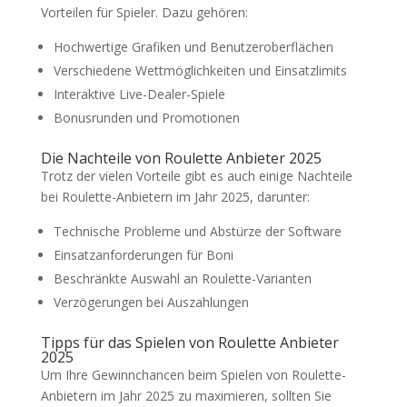
Vorteilen für Spieler. Dazu gehören:
Hochwertige Grafiken und Benutzeroberflächen
Verschiedene Wettmöglichkeiten und Einsatzlimits
Interaktive Live-Dealer-Spiele
Bonusrunden und Promotionen
Die Nachteile von Roulette Anbieter 2025
Trotz der vielen Vorteile gibt es auch einige Nachteile
bei Roulette-Anbietern im Jahr 2025, darunter:
Technische Probleme und Abstürze der Software
Einsatzanforderungen für Boni
Beschränkte Auswahl an Roulette-Varianten
Verzögerungen bei Auszahlungen
Tipps für das Spielen von Roulette Anbieter
2025
Um Ihre Gewinnchancen beim Spielen von Roulette-
Anbietern im Jahr 2025 zu maximieren, sollten Sie