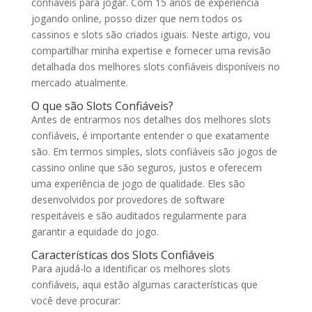
confiáveis para jogar. Com 15 anos de experiência
jogando online, posso dizer que nem todos os
cassinos e slots são criados iguais. Neste artigo, vou
compartilhar minha expertise e fornecer uma revisão
detalhada dos melhores slots confiáveis disponíveis
no
mercado atualmente.
O que são Slots Confiáveis?
Antes de entrarmos nos detalhes dos melhores slots
confiáveis, é importante entender o que exatamente
são. Em termos simples, slots confiáveis são jogos de
cassino online que são seguros, justos e oferecem
uma experiência de jogo de qualidade. Eles são
desenvolvidos por provedores de software
respeitáveis e são auditados regularmente para
garantir a equidade do jogo.
Características dos Slots Confiáveis
Para ajudá-lo a identificar os melhores slots
confiáveis, aqui estão algumas características que
você deve procurar: