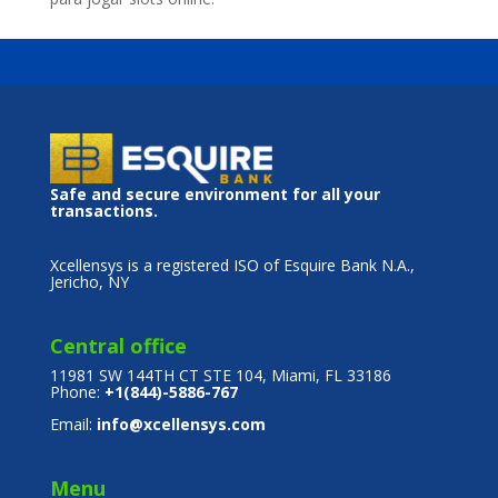
Safe and secure environment for all your
transactions.
Xcellensys is a registered ISO of Esquire Bank N.A.,
Jericho, NY
Central office
11981 SW 144TH CT STE 104, Miami, FL 33186
Phone:
+1(844)-5886-767
Email:
info@xcellensys.com
Menu