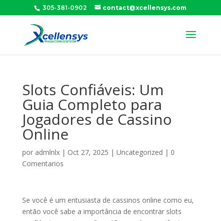
305-381-0902
contact@xcellensys.com
Slots Confiáveis: Um
Guia Completo para
Jogadores de Cassino
Online
por
admlnlx
|
Oct 27, 2025
|
Uncategorized
|
0
Comentarios
Se você é um entusiasta de cassinos online como eu,
então você sabe a importância de encontrar slots