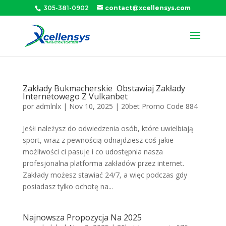
305-381-0902
contact@xcellensys.com
Zakłady Bukmacherskie ️ Obstawiaj Zakłady
Internetowego Z Vulkanbet
por
admlnlx
|
Nov 10, 2025
|
20bet Promo Code 884
Jeśłi należysz do odwiedzenia osób, które uwielbiają
sport, wraz z pewnością odnajdziesz coś jakie
możliwości ci pasuje i co udostępnia nasza
profesjonalna platforma zakładów przez internet.
Zakłady możesz stawiać 24/7, a więc podczas gdy
posiadasz tylko ochotę na...
Najnowsza Propozycja Na 2025